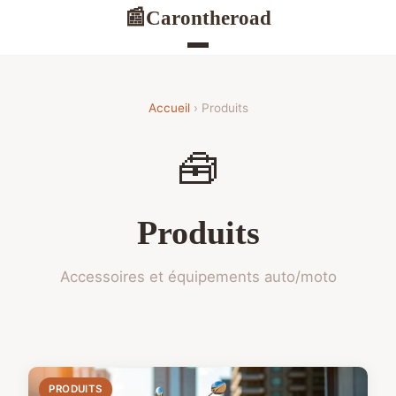
Carontheroad
📰
Accueil
› Produits
🧰
Produits
Accessoires et équipements auto/moto
PRODUITS